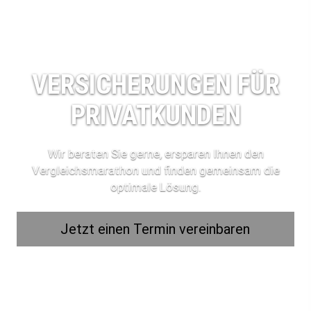
VERSICHERUNGEN FÜR
PRIVATKUNDEN
Wir beraten Sie gerne, ersparen Ihnen den
Vergleichsmarathon und finden gemeinsam die
optimale Lösung.
Jetzt einen Termin ver­ein­baren